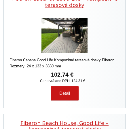
i
terasové dosky
e
p
r
o
d
u
k
t
o
Fiberon Cabana Good Life Kompozitné terasové dosky Fiberon
v
Rozmery: 24 x 133 x 3660 mm
102.74 €
Cena vrátane DPH: 124.31 €
Detail
Fiberon Beach House, Good Life –