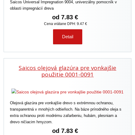
Saicos Universal Impregnation 9004, univerzálny pomocník v
oblasti impregnácií dreva
od
7.83 €
Cena vrátane DPH: 9.47 €
Detail
Saicos olejová glazúra pre vonkajšie
použitie 0001-0091
Olejová glazúra pre vonkajšie drevo s extrémnou ochranou,
transparentná v mnohých odtieňoch. Na báze prírodného oleja s
extra ochranou proti modrému zafarbeniu, hubám, plesniam a
drevo ničiacim hmyzom.
od
7.83 €