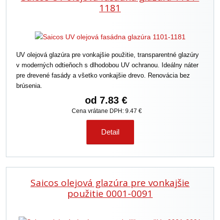
i
1181
e
p
r
o
UV olejová glazúra pre vonkajšie použitie, transparentné glazúry
d
v moderných odtieňoch s dlhodobou UV ochranou. Ideálny náter
u
pre drevené fasády a všetko vonkajšie drevo. Renovácia bez
k
brúsenia.
t
o
od
7.83 €
v
Cena vrátane DPH: 9.47 €
Detail
Saicos olejová glazúra pre vonkajšie
použitie 0001-0091