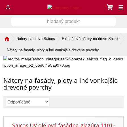
☰
h
V
ľ
a
y
d
Ú
Nátery na drevo Saicos
Exteriérové nátery na drevo Saicos
h
a
v
ľ
n
o
Nátery na fasády, ploty a iné vonkajšie drevené povrchy
a
ý
d
d
n
p
á
r
á
s
o
v
t
Nátery na fasády, ploty a iné vonkajšie
d
a
r
u
drevené povrchy
n
a
k
n
i
t
R
a
e
a
d
e
Saicos UV olejová fasádna glazúra 1101-
n