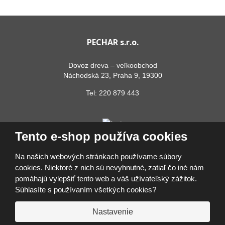
PECHAR s.r.o.
Dovoz dreva – veľkoobchod
Náchodská 23, Praha 9, 19300
Tel:
220 879 443
Tento e-shop používa cookies
Na našich webových stránkach používame súbory
cookies. Niektoré z nich sú nevyhnutné, zatiaľ čo iné nám
pomáhajú vylepšiť tento web a váš užívateľský zážitok.
© 2026, PECHAR s.r.o.
Súhlasíte s používaním všetkých cookies?
Vyhlásenie o prístupnosti
|
Ochrana osobných údajov
|
Mapa stránok
|
Prihlásiť sa
Nastavenie
VYROBILA