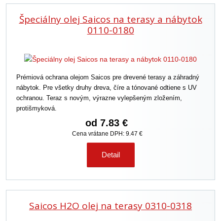
e
Špeciálny olej Saicos na terasy a nábytok
n
i
0110-0180
e
p
r
o
Prémiová ochrana olejom Saicos pre drevené terasy a záhradný
d
nábytok. Pre všetky druhy dreva, číre a tónované odtiene s UV
u
ochranou. Teraz s novým, výrazne vylepšeným zložením,
k
protišmyková.
t
o
od
7.83 €
v
Cena vrátane DPH: 9.47 €
Detail
Saicos H2O olej na terasy 0310-0318