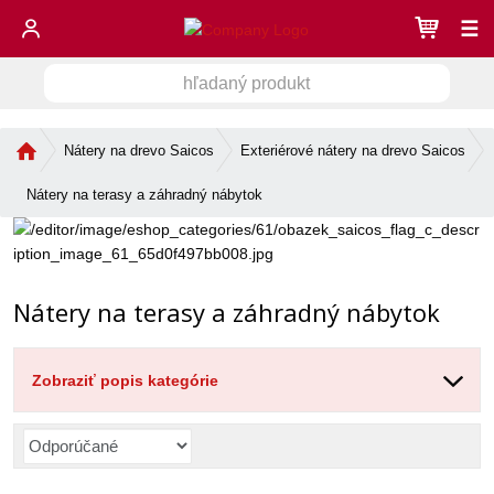
☰
h
V
ľ
a
y
d
Ú
Nátery na drevo Saicos
Exteriérové nátery na drevo Saicos
h
a
v
ľ
n
o
Nátery na terasy a záhradný nábytok
a
ý
d
d
n
p
á
r
á
s
o
v
t
Nátery na terasy a záhradný nábytok
d
a
r
u
n
a
k
n
i
t
Zobraziť popis kategórie
a
e
R
a
d