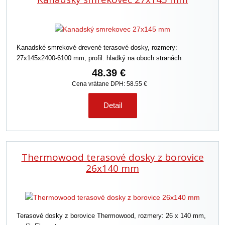
i
e
p
r
Kanadské smrekové drevené terasové dosky, rozmery:
o
27x145x2400-6100 mm, profil: hladký na oboch stranách
d
u
48.39 €
k
Cena vrátane DPH: 58.55 €
t
o
Detail
v
Thermowood terasové dosky z borovice
26x140 mm
Terasové dosky z borovice Thermowood, rozmery: 26 x 140 mm,