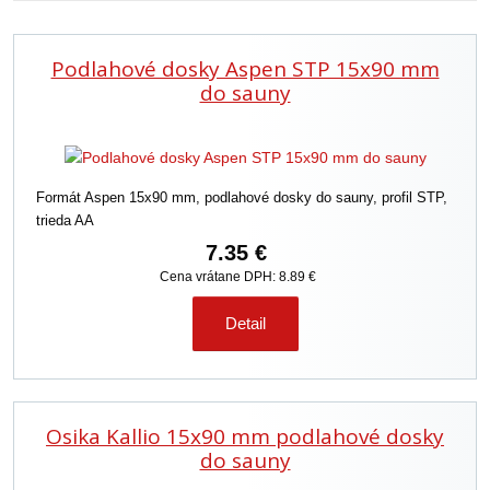
d
e
Podlahové dosky Aspen STP 15x90 mm
n
i
do sauny
e
p
r
o
Formát Aspen 15x90 mm, podlahové dosky do sauny, profil STP,
d
trieda AA
u
k
7.35 €
t
Cena vrátane DPH: 8.89 €
o
v
Detail
Osika Kallio 15x90 mm podlahové dosky
do sauny