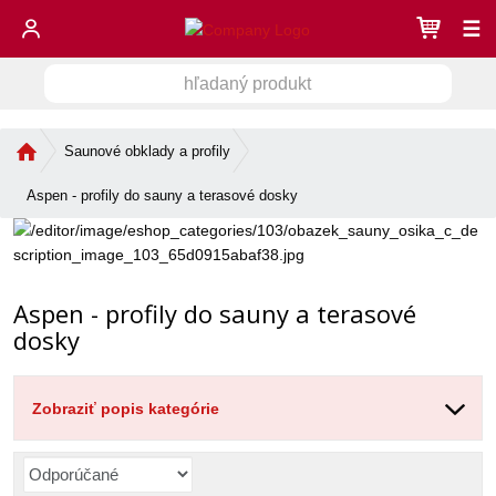
☰
h
V
ľ
a
y
d
Ú
Saunové obklady a profily
h
a
v
ľ
n
o
Aspen - profily do sauny a terasové dosky
a
ý
d
d
n
p
á
r
á
s
o
v
t
Aspen - profily do sauny a terasové
d
a
r
u
dosky
n
a
k
n
i
t
a
e
Zobraziť popis kategórie
R
a