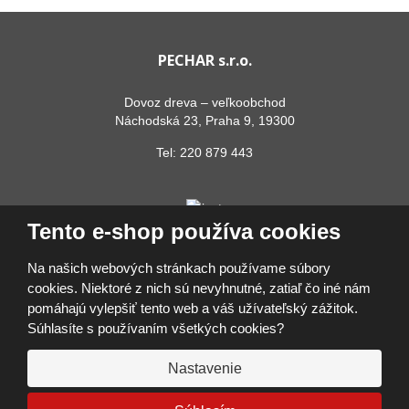
PECHAR s.r.o.
Dovoz dreva – veľkoobchod
Náchodská 23, Praha 9, 19300
Tel:
220 879 443
Tento e-shop používa cookies
Na našich webových stránkach používame súbory
cookies. Niektoré z nich sú nevyhnutné, zatiaľ čo iné nám
pomáhajú vylepšiť tento web a váš užívateľský zážitok.
© 2026, PECHAR s.r.o.
Súhlasíte s používaním všetkých cookies?
Vyhlásenie o prístupnosti
|
Ochrana osobných údajov
|
Mapa stránok
|
Prihlásiť sa
Nastavenie
VYROBILA
VISA
MasterCard
Maestro