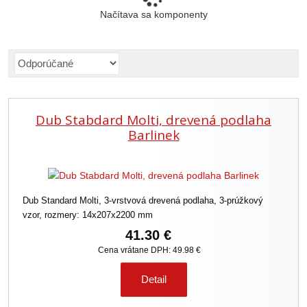
Načítava sa komponenty
R
a
d
e
Dub Stabdard Molti, drevená podlaha
n
i
Barlinek
e
p
r
o
Dub Standard Molti, 3-vrstvová drevená podlaha, 3-prúžkový
d
vzor, rozmery: 14x207x2200 mm
u
k
41.30 €
t
Cena vrátane DPH: 49.98 €
o
v
Detail