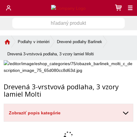
☰
h
V
ľ
a
y
d
Ú
Podlahy v interiéri
Drevené podlahy Barlinek
h
a
v
ľ
n
o
Drevená 3-vrstvová podlaha, 3 vzory lamiel Molti
a
ý
d
d
n
p
á
r
á
s
o
v
t
Drevená 3-vrstvová podlaha, 3 vzory
d
a
r
u
lamiel Molti
n
a
k
n
i
t
a
e
Zobraziť popis kategórie