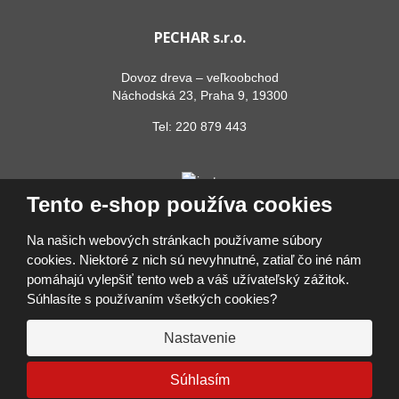
PECHAR s.r.o.
Dovoz dreva – veľkoobchod
Náchodská 23, Praha 9, 19300
Tel:
220 879 443
Tento e-shop používa cookies
Na našich webových stránkach používame súbory
cookies. Niektoré z nich sú nevyhnutné, zatiaľ čo iné nám
pomáhajú vylepšiť tento web a váš užívateľský zážitok.
© 2026, PECHAR s.r.o.
Súhlasíte s používaním všetkých cookies?
Vyhlásenie o prístupnosti
|
Ochrana osobných údajov
|
Mapa stránok
|
Prihlásiť sa
Nastavenie
VYROBILA
VISA
MasterCard
Maestro
Google Pay
Apple Pay
Súhlasím