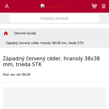
☰
h
V
ľ
a
y
d
Ú
Drevené fasády
h
a
v
ľ
n
o
Západný červený céder, hranoly 38x38 mm, trieda STK
a
ý
d
d
n
p
Západný červený céder, hranoly 38x38
á
r
á
s
mm, trieda STK
o
v
t
d
a
r
u
Kód:
wrc-stk-38x38
n
a
k
n
i
t
a
e