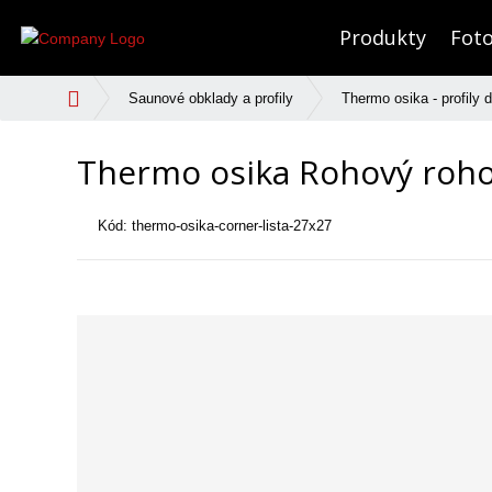
Produkty
Foto
Ú
Saunové obklady a profily
Thermo osika - profily
v
o
Thermo osika Rohový roho
d
n
á
Kód:
thermo-osika-corner-lista-27x27
s
t
r
a
n
a