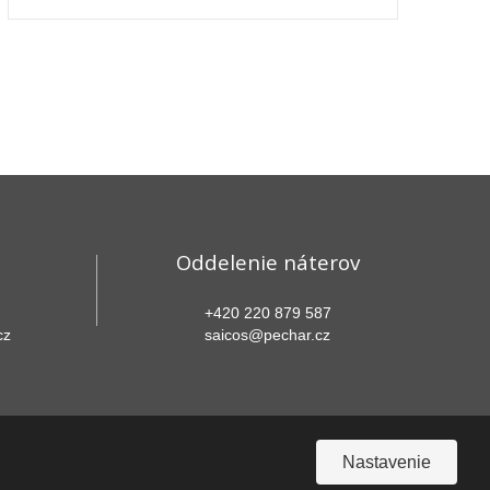
Oddelenie náterov
+420 220 879 587
cz
saicos@pechar.cz
Nastavenie
 sa