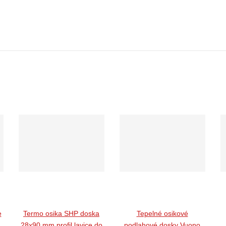
e
Termo osika SHP doska
Tepelné osikové
28x90 mm profil lavice do
podlahové dosky Vuono