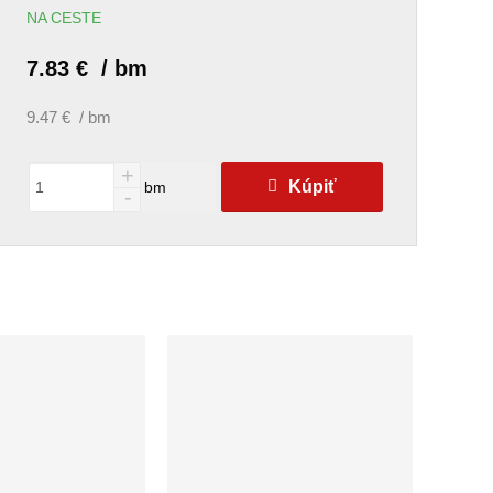
NA CESTE
7.83 € / bm
9.47 € / bm
Kúpiť
bm