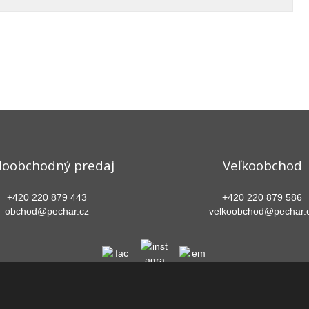
loobchodný predaj
Veľkoobchod
+420 220 879 443
+420 220 879 586
obchod@pechar.cz
velkoobchod@pechar.
© 2026, PECHAR s.r.o.
hlásenie o prístupnosti
|
Ochrana osobných údajov
|
Mapa stránok
|
Prihlásiť