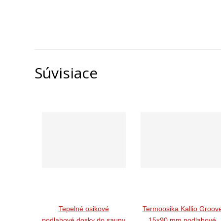
Súvisiace
Tepelné osikové
Termoosika Kallio Groov
podlahové dosky do sauny
15x90 mm podlahové