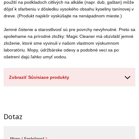
použití na podkladoch citlivých na alkálie (napr. dub, gaštan) môže
dôjsť k sfarbeniu v dôsledku vysokého obsahu kyseliny tanínovej v
dreve. (Produkt najskôr vyskúšajte na nenápadnom mieste.)
Jemné čistenie a starostlivosť sú pre povrchy nevyhnutné. Preto sa
spoliehame na prírodné zložky: Magic Cleaner má obzvlášť jemné
zloženie, ktoré sme vyvinuli v našom vlastnom výskumnom
laboratóriu. Mopy, údržbárske odevy a podobné veci sa po
ošetrení dajú ľahko umyť vodou.
Zobraziť Súvisiace produkty
Dotaz
*
Meno / Spoločnosť