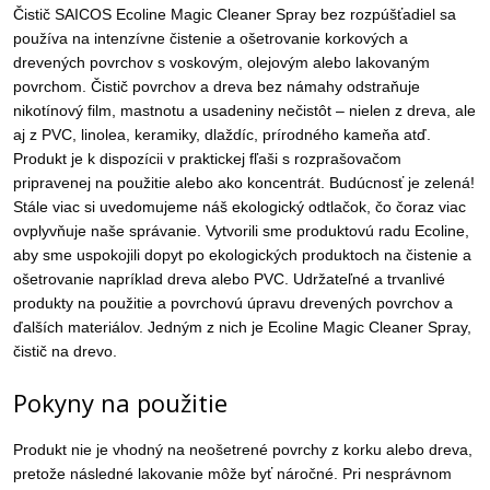
Čistič SAICOS Ecoline Magic Cleaner Spray bez rozpúšťadiel sa
používa na intenzívne čistenie a ošetrovanie korkových a
drevených povrchov s voskovým, olejovým alebo lakovaným
povrchom. Čistič povrchov a dreva bez námahy odstraňuje
nikotínový film, mastnotu a usadeniny nečistôt – nielen z dreva, ale
aj z PVC, linolea, keramiky, dlaždíc, prírodného kameňa atď.
Produkt je k dispozícii v praktickej fľaši s rozprašovačom
pripravenej na použitie alebo ako koncentrát. Budúcnosť je zelená!
Stále viac si uvedomujeme náš ekologický odtlačok, čo čoraz viac
ovplyvňuje naše správanie. Vytvorili sme produktovú radu Ecoline,
aby sme uspokojili dopyt po ekologických produktoch na čistenie a
ošetrovanie napríklad dreva alebo PVC. Udržateľné a trvanlivé
produkty na použitie a povrchovú úpravu drevených povrchov a
ďalších materiálov. Jedným z nich je Ecoline Magic Cleaner Spray,
čistič na drevo.
Pokyny na použitie
Produkt nie je vhodný na neošetrené povrchy z korku alebo dreva,
pretože následné lakovanie môže byť náročné. Pri nesprávnom