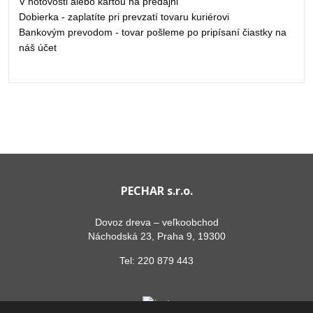
V hotovosti alebo kartou na predajni
Dobierka - zaplatíte pri prevzatí tovaru kuriérovi
Bankovým prevodom - tovar pošleme po pripísaní čiastky na
náš účet
PECHAR s.r.o.
Dovoz dreva – veľkoobchod
Náchodská 23, Praha 9, 19300
Tel:
220 879 443