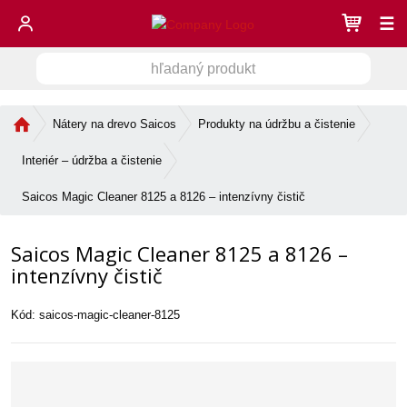
☰
h
V
ľ
a
y
d
Ú
Nátery na drevo Saicos
Produkty na údržbu a čistenie
h
a
v
ľ
n
o
Interiér – údržba a čistenie
a
ý
d
d
n
p
Saicos Magic Cleaner 8125 a 8126 – intenzívny čistič
á
r
á
s
o
v
Saicos Magic Cleaner 8125 a 8126 –
t
d
a
r
intenzívny čistič
u
n
a
k
n
i
t
Kód:
saicos-magic-cleaner-8125
a
e