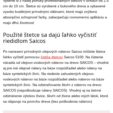
Vyberte si z našej ponuky profesionálnych štetcov v šírkach od 2,5
cm do 10 cm. Štetce sú vyrobené z bukového dreva a vybavené
vysoko kvalitnými prírodnými vláknami, ktoré majú zvýšenú
absorpčnú schopnosť farby, zabezpečujú rovnomernú aplikáciu a
majú dlhú životnosť.
Použité štetce sa dajú ľahko vyčistiť
riedidlom Saicos
Po nanesení prírodných olejových náterov Saicos môžete štetce
ľahko vyčistiť pomocou
čističa štetcov
Saicos 5100. Na čistenie
náradia od olejovo-voskových náterov na drevo SAICOS – vhodné
aj pre iné olejové nátery na báze rozpúšťadiel alebo nátery na
báze syntetických živíc. Na riedenie zahustených olejovo-
voskových náterov na báze rozpúšťadiel alebo náterov na báze
syntetických živíc. Na odstraňovanie škvŕn z náterov na drevo
SAICOS (nepoškodzuje nátery SAICOS). Vhodný aj na šetrné
odstránenie výtokov živice, škvŕn od živice alebo iných látok, ktoré
sa objavujú na povrchu dreva (bez poškodenia náterov).