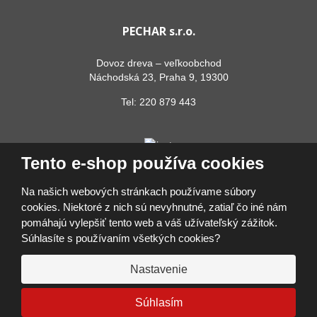
PECHAR s.r.o.
Dovoz dreva – veľkoobchod
Náchodská 23, Praha 9, 19300
Tel:
220 879 443
Tento e-shop používa cookies
Na našich webových stránkach používame súbory
cookies. Niektoré z nich sú nevyhnutné, zatiaľ čo iné nám
pomáhajú vylepšiť tento web a váš užívateľský zážitok.
© 2026, PECHAR s.r.o.
Súhlasíte s používaním všetkých cookies?
Vyhlásenie o prístupnosti
|
Ochrana osobných údajov
|
Mapa stránok
|
Prihlásiť sa
Nastavenie
VYROBILA
VISA
MasterCard
Maestro
Google Pay
Apple Pay
Súhlasím