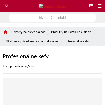
☰
h
V
ľ
a
y
d
Ú
Nátery na drevo Saicos
Produkty na údržbu a čistenie
h
a
v
ľ
n
o
Profesionálne kefy
Nástroje a príslušenstvo na maľovanie
a
ý
d
d
n
p
Profesionálne kefy
á
r
á
s
o
v
t
d
Kód:
prof-stetec-2,5cm
a
r
u
n
a
k
n
i
t
a
e