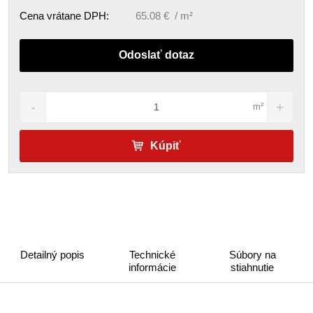
Cena vrátane DPH:
65.08 € / m²
Odoslať dotaz
m²
Kúpiť
Detailný popis
Technické
Súbory na
informácie
stiahnutie