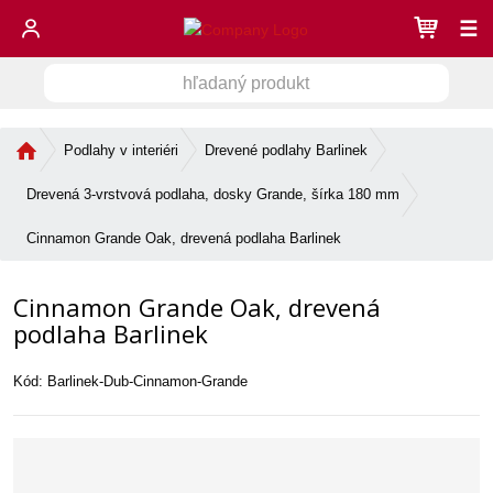
☰
h
V
ľ
a
y
d
Ú
Podlahy v interiéri
Drevené podlahy Barlinek
h
a
v
ľ
n
o
Drevená 3-vrstvová podlaha, dosky Grande, šírka 180 mm
a
ý
d
d
n
p
Cinnamon Grande Oak, drevená podlaha Barlinek
á
r
á
s
o
v
Cinnamon Grande Oak, drevená
t
d
a
r
podlaha Barlinek
u
n
a
k
n
i
t
Kód:
Barlinek-Dub-Cinnamon-Grande
a
e